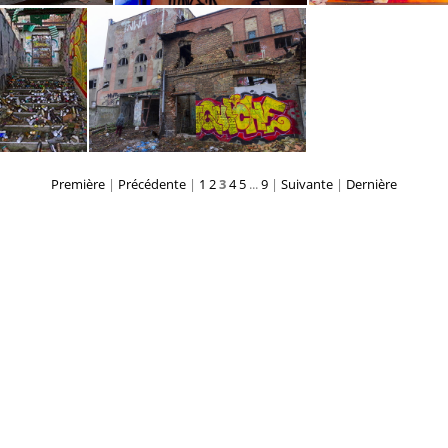
ies (Berlin) (18)
Blub Paradies (Berlin) (16)
Blub Paradies (Berl
Première
|
Précédente
|
1
2
3
4
5
...
9
|
Suivante
|
Dernière
Böhmisches Brauhaus (Berlin)
Böhmisches Brauhaus (Berlin)