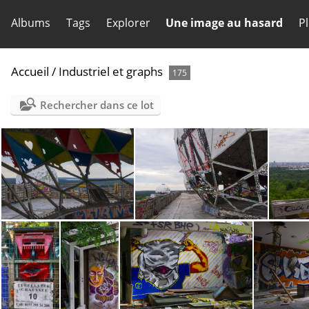
Albums
Tags
Explorer
Une image au hasard
P
Accueil
/
Industriel et graphs
175
Rechercher dans ce lot
Teufelsberg (34)
Teufelsberg (33)
T