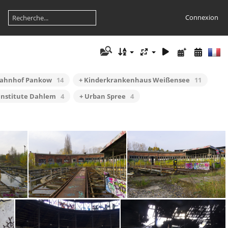
Connexion
bahnhof Pankow
14
+ Kinderkrankenhaus Weißensee
11
institute Dahlem
4
+ Urban Spree
4