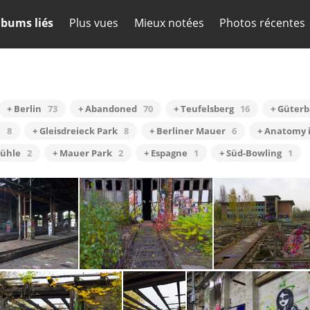
lbums liés
Plus vues
Mieux notées
Photos récentes
+ Berlin
73
+ Abandoned
70
+ Teufelsberg
16
+ Güter
e
8
+ Gleisdreieck Park
8
+ Berliner Mauer
6
+ Anatomy 
mühle
2
+ Mauer Park
2
+ Espagne
1
+ Süd-Bowling
1