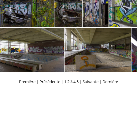
Güterbahnhof Pankow (Berlin)
Güterbahnhof Pankow (Berlin)
Güterbahnhof Pankow (Berlin)
Güterbahnhof Pankow (Berlin)
Première
|
Précédente
|
1
2
3
4
5
|
Suivante
|
Dernière
Pankow Schwimmhalle (Berlin)
Pankow Schwimmhalle (Berlin)