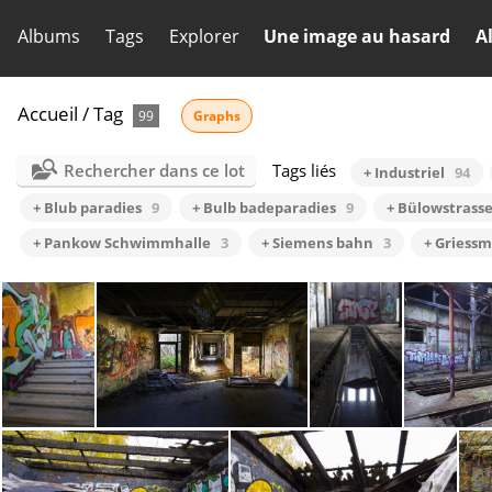
Albums
Tags
Explorer
Une image au hasard
A
Accueil
/
Tag
99
Graphs
Rechercher dans ce lot
Tags liés
+ Industriel
94
+ Blub paradies
9
+ Bulb badeparadies
9
+ Bülowstrass
+ Pankow Schwimmhalle
3
+ Siemens bahn
3
+ Griess