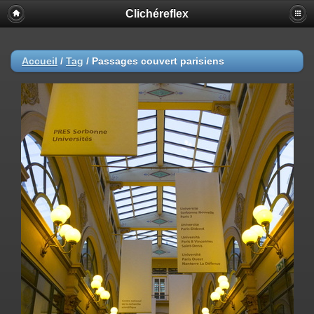
Clichéreflex
Accueil
/
Tag
/
Passages couvert parisiens