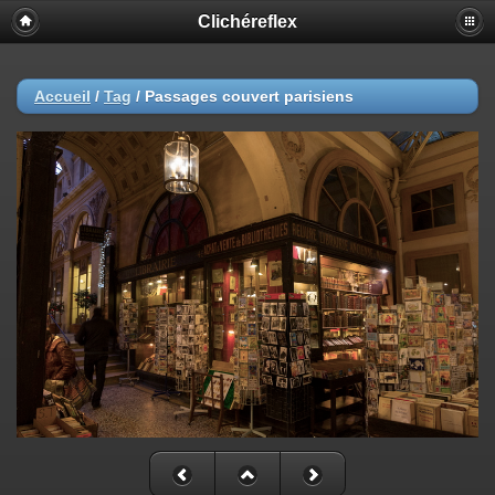
Clichéreflex
Accueil
/
Tag
/
Passages couvert parisiens