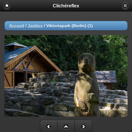
Clichéreflex
Accueil
/
Jardins
/
Viktoriapark (Berlin) (1)