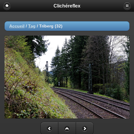
Clichéreflex
Accueil
/
Tag
/
Triberg (32)