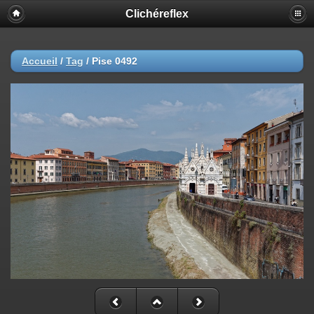
Clichéreflex
Accueil
/
Tag
/
Pise 0492