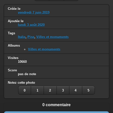
Créée le
vendredi 7 juin 2019
Ajoutée le
lundi 3 août 2020
Tags
Italie
,
Pise
,
Villes et monuments
Albums
Villes et monuments
Visites
10660
Score
pas de note
Notez cette photo
0
1
2
3
4
5
0 commentaire