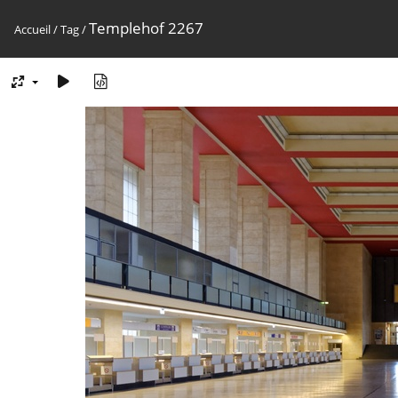
Templehof 2267
Accueil
/
Tag
/