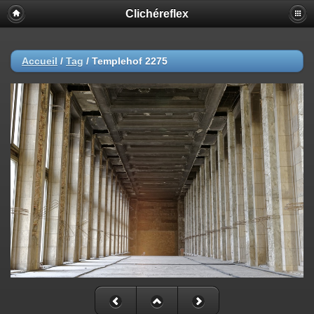
Clichéreflex
Accueil
/
Tag
/
Templehof 2275