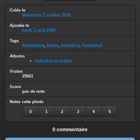
Créée le
dimanche 7 octobre 2018
Ajoutée le
lundi 3 août 2020
Tags
Abandoned
,
Berlin
,
Industriel
,
Templehof
Albums
Industriel et graphs
Visites
25661
Score
pas de note
Notez cette photo
0
1
2
3
4
5
0 commentaire