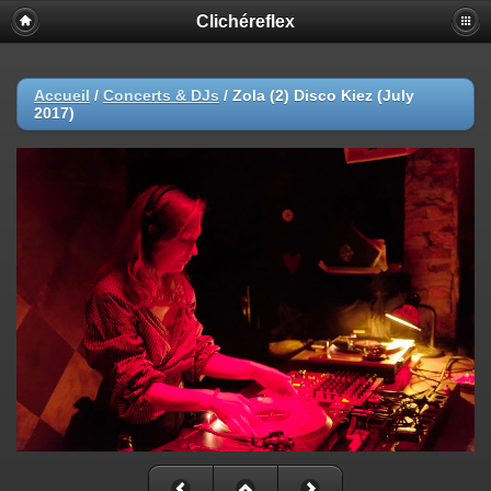
Clichéreflex
Accueil
/
Concerts & DJs
/
Zola (2) Disco Kiez (July
2017)