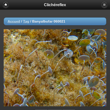
Clichéreflex
Accueil
/
Tag
/
Banyalbufar 060021