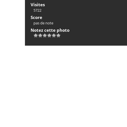
Visites
5722
Score
pas de note
Notez cette photo