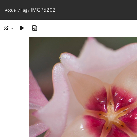
IMGP5202
Accueil
/
Tag
/