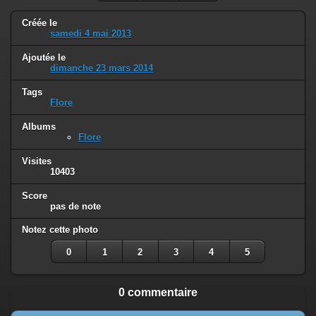
Créée le
samedi 4 mai 2013
Ajoutée le
dimanche 23 mars 2014
Tags
Flore
Albums
Flore
Visites
10403
Score
pas de note
Notez cette photo
0
1
2
3
4
5
0 commentaire