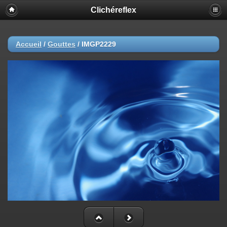
Clichéreflex
Accueil
/
Gouttes
/
IMGP2229