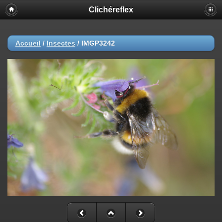
Clichéreflex
Accueil
/
Insectes
/
IMGP3242