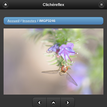
Clichéreflex
Accueil
/
Insectes
/
IMGP3246