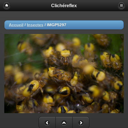
Clichéreflex
Accueil
/
Insectes
/
IMGP5297