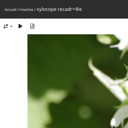
xylocope recadr+®e
Accueil
/
Insectes
/