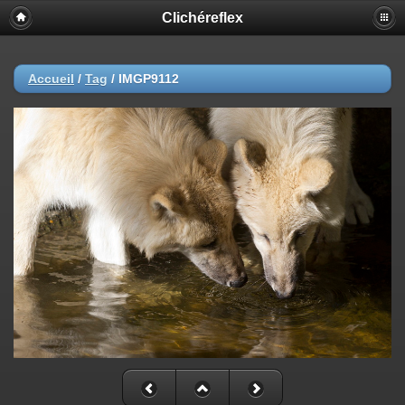
Clichéreflex
Accueil
/
Tag
/
IMGP9112