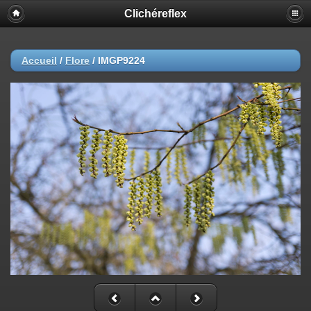
Clichéreflex
Accueil
/
Flore
/
IMGP9224