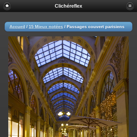
Clichéreflex
Accueil
/
15 Mieux notées
/
Passages couvert parisiens