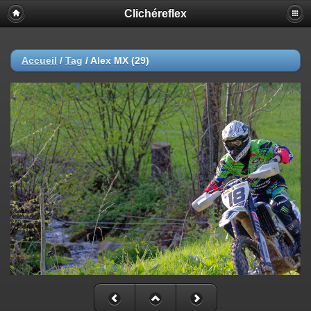
Clichéreflex
Accueil
/
Tag
/
Alex MX (29)