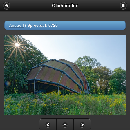
Clichéreflex
Accueil
/
Spreepark 0720