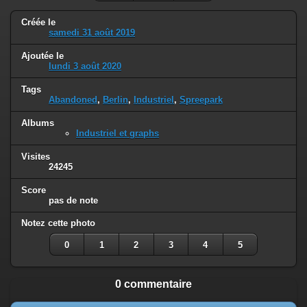
Créée le
samedi 31 août 2019
Ajoutée le
lundi 3 août 2020
Tags
Abandoned
,
Berlin
,
Industriel
,
Spreepark
Albums
Industriel et graphs
Visites
24245
Score
pas de note
Notez cette photo
0
1
2
3
4
5
0 commentaire