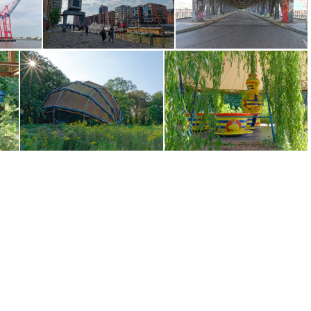
auto)
Hambourg 4427
2037
Hambourg 1984
Hambourg 1963
Spreepark 0720
Spreepark 0709