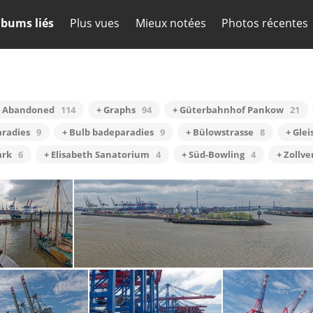
lbums liés
Plus vues
Mieux notées
Photos récentes
+ Abandoned
114
+ Graphs
94
+ Güterbahnhof Pankow
21
aradies
9
+ Bulb badeparadies
9
+ Bülowstrasse
8
+ Glei
ark
6
+ Elisabeth Sanatorium
4
+ Süd-Bowling
4
+ Zollv