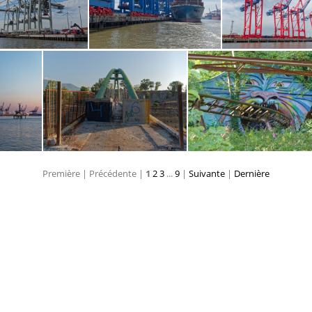
ourg 4503
Hambourg pano (
mbourg 2082
Hambourg 2064
Hambourg 
Première |
Précédente |
1
2
3
...
9
|
Suivante
|
Dernière
900
Corinthe 0933
Spreepark 0736