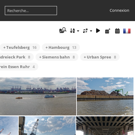
Connexion
+ Teufelsberg
16
+ Hambourg
13
sdreieck Park
8
+ Siemens bahn
8
+ Urban Spree
8
erein Essen Ruhr
4