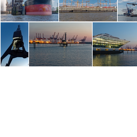
Beelitz-Heilstätten 5338
Beelitz-Heilstätten 5270
Beelitz-Heilstätten 5255
Hamb
Hambourg 4426
Hambourg 4359
Ha
Hambourg 1910
Hambourg 1907
Hambourg 1