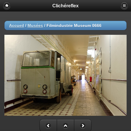
Clichéreflex
Accueil
/
Musées
/
Filmindustrie Museum 0666