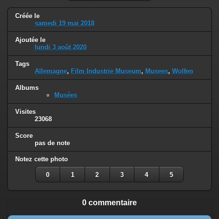
Créée le
samedi 19 mai 2018
Ajoutée le
lundi 3 août 2020
Tags
Allemagne
,
Film Industrie Museum
,
Musees
,
Wolfen
Albums
Musées
Visites
23068
Score
pas de note
Notez cette photo
0
1
2
3
4
5
0 commentaire