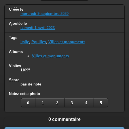
Créée le
mercredi 9 septembre 2020
Ajoutée le
samedi 1 avril 2023
Tags
Italie
,
Pouilles
,
Villes et monuments
Albums
Villes et monuments
Visites
11095
Score
pas de note
Notez cette photo
0
1
2
3
4
5
0 commentaire