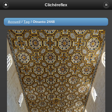
Clichéreflex
Accueil
/
Tag
/
Otranto 2448