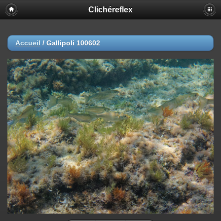
Clichéreflex
Accueil
/
Gallipoli 100602