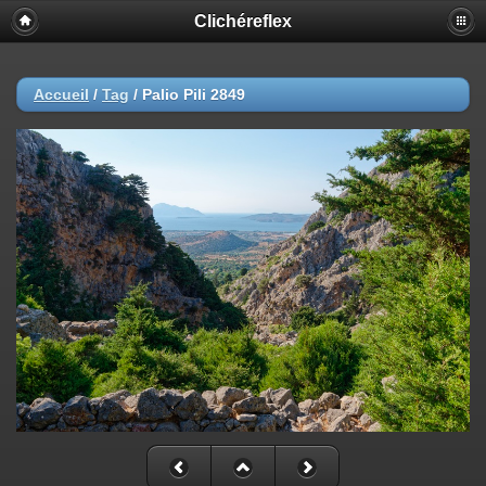
Clichéreflex
Accueil
/
Tag
/
Palio Pili 2849