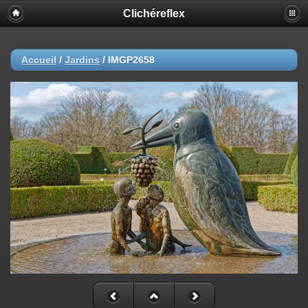
Clichéreflex
Accueil
/
Jardins
/
IMGP2658