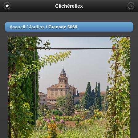
Clichéreflex
Accueil
/
Jardins
/
Grenade 6069