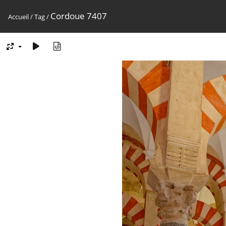
Cordoue 7407
Accueil
/
Tag
/