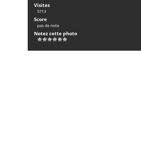
Visites
5713
Score
pas de note
Notez cette photo