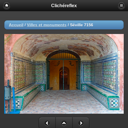
Clichéreflex
Accueil
/
Villes et monuments
/
Séville 7156