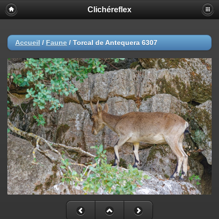
Clichéreflex
Accueil
/
Faune
/
Torcal de Antequera 6307