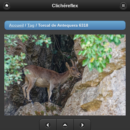
Clichéreflex
Accueil
/
Tag
/
Torcal de Antequera 6318