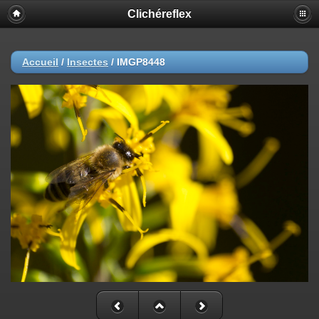
Clichéreflex
Accueil
/
Insectes
/
IMGP8448