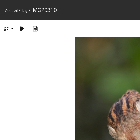
IMGP9310
Accueil
/
Tag
/