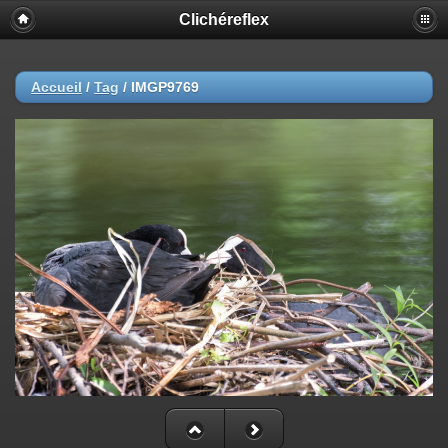
Clichéreflex
Accueil
/
Tag
/
IMGP9769