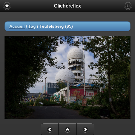
Clichéreflex
Accueil
/
Tag
/
Teufelsberg (65)