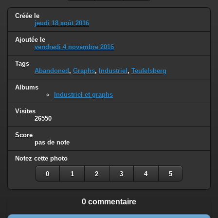
Créée le
jeudi 18 août 2016
Ajoutée le
vendredi 4 novembre 2016
Tags
Abandoned
,
Graphs
,
Industriel
,
Teufelsberg
Albums
Industriel et graphs
Visites
26550
Score
pas de note
Notez cette photo
0
1
2
3
4
5
0 commentaire