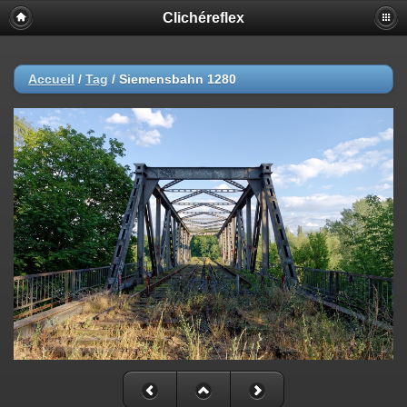
Clichéreflex
Accueil
/
Tag
/
Siemensbahn 1280