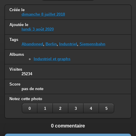
Créée le
dimanche 8 juillet 2018
Ajoutée le
lundi 3 août 2020
Tags
Abandoned
,
Berlin
,
Industriel
,
Siemensbahn
Albums
Industriel et graphs
Visites
25234
Score
pas de note
Notez cette photo
0
1
2
3
4
5
0 commentaire