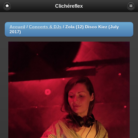
Clichéreflex
Accueil
/
Concerts & DJs
/
Zola (12) Disco Kiez (July
2017)