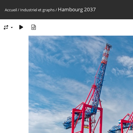
Hambourg 2037
Accueil
/
Industriel et graphs
/