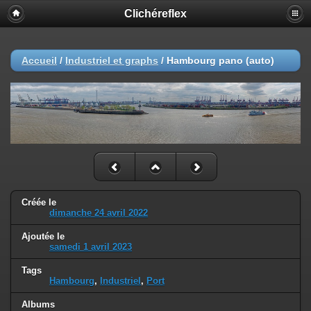
Clichéreflex
Accueil
/
Industriel et graphs
/
Hambourg pano (auto)
Créée le
dimanche 24 avril 2022
Ajoutée le
samedi 1 avril 2023
Tags
Hambourg
,
Industriel
,
Port
Albums