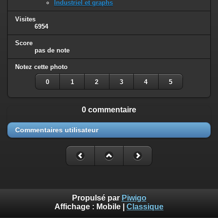
Industriel et graphs
Visites
6954
Score
pas de note
Notez cette photo
0
1
2
3
4
5
0 commentaire
Commentaires utilisateur
Propulsé par
Piwigo
Affichage :
Mobile
|
Classique