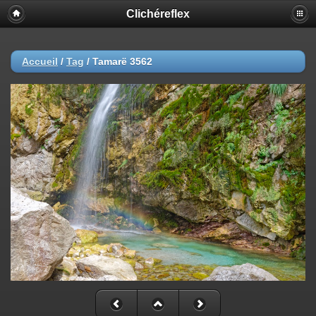
Clichéreflex
Accueil
/
Tag
/
Tamarë 3562