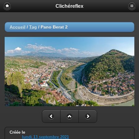
Clichéreflex
Accueil
/
Tag
/
Pano Berat 2
Créée le
lundi 13 septembre 2021