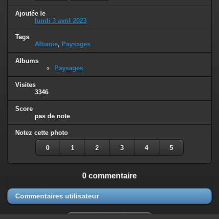
Ajoutée le
lundi 3 avril 2023
Tags
Albanie
,
Paysages
Albums
Paysages
Visites
3346
Score
pas de note
Notez cette photo
0
1
2
3
4
5
0 commentaire
Commentaires utilisateur