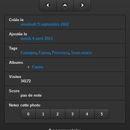
Créée le
vendredi 9 septembre 2022
Ajoutée le
mardi 4 avril 2023
Tags
Espagne
,
Faune
,
Poissons
,
Sous-marin
Albums
Faune
Visites
34172
Score
pas de note
Notez cette photo
0
1
2
3
4
5