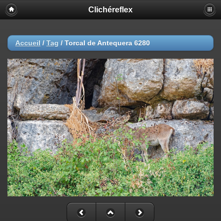
Clichéreflex
Accueil
/
Tag
/
Torcal de Antequera 6280