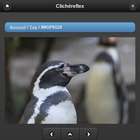
Clichéreflex
Accueil
/
Tag
/
IMGP9118