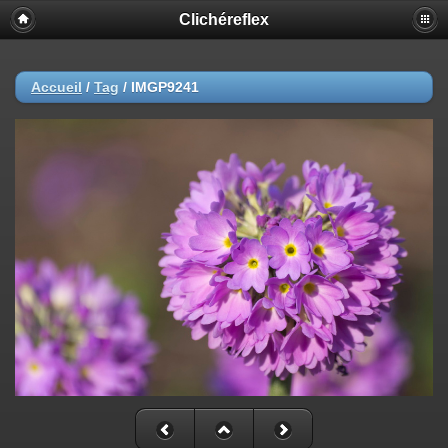
Clichéreflex
Accueil
/
Tag
/
IMGP9241