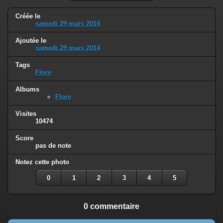
Créée le
samedi 29 mars 2014
Ajoutée le
samedi 29 mars 2014
Tags
Flore
Albums
Flore
Visites
10474
Score
pas de note
Notez cette photo
0
1
2
3
4
5
0 commentaire